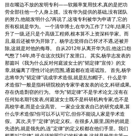
挂在嘴边不放的发明专利——软频率复用技术,真的是把功
劳全部往他一个人身上揽。没有华为提供的基础,没有团队
的努力,他能发明什么?再说了,这项专利被华为申请了,它的
所有权就是华为。 一个清华博士,在华为工作了12年,结果只
升了一级,还只是个高级工程师,根本算不上资深科学家。而
且,最后还被华为开除了。杨学志觉得自己怀才不遇,还被开
除,这就是对他的侮辱。 自从2012年从离开华为后,他这口怨
气憋了14年,终于在这次找到了发泄口。 其实,杨学志发表的
那篇叫《我为什么反对何庭波女士的"韬定律"宣传》的文
章,就偏离了理性讨论的范围,通篇都在造谣诋毁。 首先,杨学
志将华为"韬定律"说成学术造假,就是乱扣帽子。什么是学
术造假?一般是指科研院校的专家学者发表的论文,科研成果,
存在伪造剽窃的行为。 华为"韬定律"不是学术论文,没有在
任何知名期刊发表,何庭波女士既不是科研机构专家,也不是
高校学者,而是企业高管。 一家企业发表自己的研究成果,算
什么学术造假?你可以不认可它,但你不能说人家是学术造
假。 其次,关于"定律"的定义权。在很多人眼里,国外的就是
先进的,就是领先的,连"定律"的定义权都在他们手里。我们
想要叫"定律",就必须按照它们的标准来,这就是杨学志等一