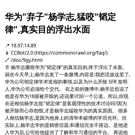
华为"弃子"杨学志,猛咬"韬定
律",真实目的浮出水面
📍 18.97.14.89
📱 CCBot/2.0 (https://commoncrawl.org/faq/)
🔗 /doc/9gy.html
📄 杨学志撕咬华为"韬定律"的真实目的,终于浮出了水面。
就在今天早上,杨学志发了一条微博,内容是:我把话放这里了,
华为公司韬定律学术造假的事情,以及为什么开除 SFR 发明
人,华为公司必须给个交代。 在之前的微博中,杨学志也说了
他是在华为16级被开除的,还说要讨回一个公道。所以,你现
在还相信杨学志批"韬定律"是客观理性的技术讨论吗?因为
被开除而心存怨恨,才是杨学志猛咬华为的真实原因。 很多
人相信杨学志,是因为他身上的清华本硕博的学历光环。但
实际上,杨学志学的是精密仪器,和通信完全不搭边。是他进
入华为后,公司给他提供了了解和学习通信的平台。 再说他