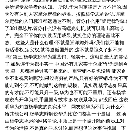
类所谓专家学者的认知。 所以,华为叫定律是万万不行的,因
为没有达到人家摩尔定律的标准。按照杨学志的说法,连摩
尔定律的入门标准都远远达不到。管你什么用"韬定律"搞出
了381颗芯片,管你什么没有高端光刻机,就可以造出高端芯
片。完全不管你的实践应用成果,就抓住你的理论基础不
放。 这些人是什么心理?不就是崇洋媚外吗?我们就不能拥
有话语权,定义权,就得遵循国外的,这不就是跪久了起不来
吗? 第三,杨学志说华为重营销、轻实干。这就是最大的笑话
了,如果连华为都不实干,中国还有几家实干企业?华为走到今
天,每一步都是通过实干换来的。重营销本身也没错,哪家企
业不重视营销呢?如果没有好的产品,只有好的营销,华为不可
能走到今天,不可能做到这样的规模。 说实话,杨学志如果真
的有才能,不可能只升一级,华为也不可能不重用。还有杨学
志说离开华为后,手里握有技术,多次联系华为,都没回应,这说
明华为知道杨学志的真实水平。网友说华为不用,为什么不
给其他公司,杨学志辩解说华为比它们都高一个量级。 这场
由杨学志挑起的网络争论,本质上是一个被开除的前员工对
华为的泄愤,不是真的学术讨论,而是想借这次事件挽回一下